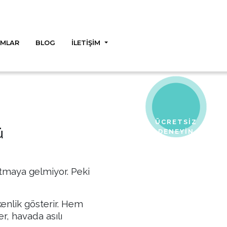
UMLAR
BLOG
İLETİŞİM
ÜCRETSİZ
ü
DENEYİN
atmaya gelmiyor. Peki
enlik gösterir. Hem
r, havada asılı