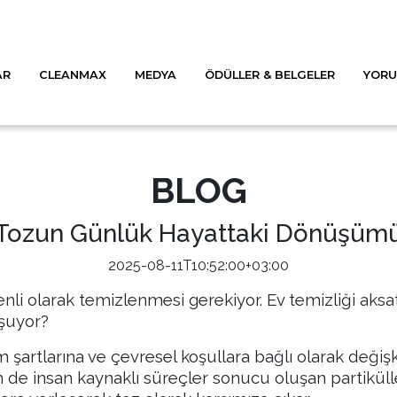
AR
CLEANMAX
MEDYA
ÖDÜLLER & BELGELER
YOR
BLOG
Tozun Günlük Hayattaki Dönüşüm
2025-08-11T10:52:00+03:00
nli olarak temizlenmesi gerekiyor. Ev temizliği aks
uşuyor?
şartlarına ve çevresel koşullara bağlı olarak değişk
de insan kaynaklı süreçler sonucu oluşan partikülle