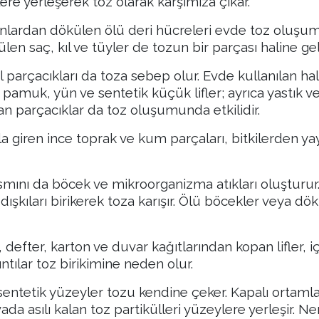
ere yerleşerek toz olarak karşımıza çıkar.
vanlardan dökülen ölü deri hücreleri evde toz oluş
en saç, kıl ve tüyler de tozun bir parçası haline geli
til parçacıkları da toza sebep olur. Evde kullanılan ha
pamuk, yün ve sentetik küçük lifler; ayrıca yastık v
an parçacıklar da toz oluşumunda etkilidir.
 giren ince toprak ve kum parçaları, bitkilerden ya
smını da böcek ve mikroorganizma atıkları oluşturur.
 dışkıları birikerek toza karışır. Ölü böcekler veya dö
defter, karton ve duvar kağıtlarından kopan lifler, iç
tılar toz birikimine neden olur.
 sentetik yüzeyler tozu kendine çeker. Kapalı ortam
ada asılı kalan toz partikülleri yüzeylere yerleşir. N