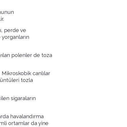
umunun
r.
lı, perde ve
e yorganların
yılan polenler de toza
 Mikroskobik canlılar
küntüleri tozla
ilen sigaraların
larda havalandırma
emli ortamlar da yine