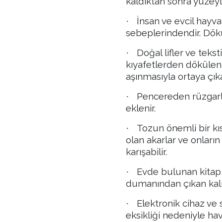
kaldıktan sonra yüzeyl
İnsan ve evcil hay
·
sebeplerindendir. Dökül
Doğal lifler ve teks
·
kıyafetlerden dökülen 
aşınmasıyla ortaya çık
Pencereden rüzgarla
·
eklenir.
Tozun önemli bir kı
·
olan akarlar ve onların
karışabilir.
Evde bulunan kitap, 
·
dumanından çıkan kalın
Elektronik cihaz ve
·
eksikliği nedeniyle hav